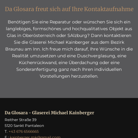
Da Glosara freut sich auf Ihre Kontaktaufnahme
Benötigen Sie eine Reparatur oder wünschen Sie sich ein
langlebiges, formschönes und hochqualitatives Objekt aus
Glas in Oberösterreich oder SAlzburg? Dann kontaktieren
Sie die Glaserei Michael Kainberger aus dem Bezirk
Braunau am Inn. Ich freue mich darauf, Ihre Wünsche in die
Realität umzusetzen und eine Duschverglasung, eine
Küchenrückwand, eine Überdachung oder eine
Sonderanfertigung ganz nach Ihren individuellen
Vorstellungen herzustellen.
Da Glosara - Glaserei Michael Kainberger
Reither Straße 39
5120 Sankt Pantaleon
T.
+43 676 6566665
E.:
kainberger.mk@gmail.com